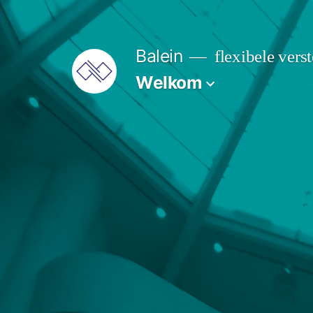
Ga
naar
Balein
flexibele vers
de
Welkom
inhoud