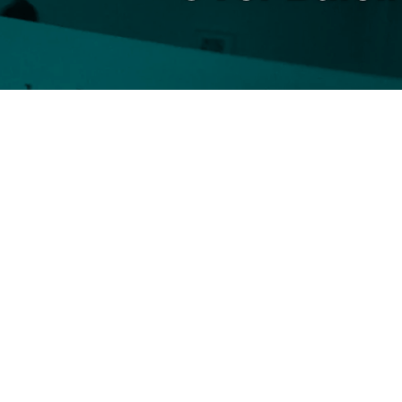
Een balein is afkomstig uit 
een baleinwalvis. Het is een
walvis voedsel uit het water k
daarom stevig en tegelijkert
in de 17e tot de 20e eeuw ge
zorgt dat het product een ge