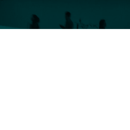
de baard (baleinplaten) in de bovenkaak van
 zeefachtige (gebits)structuur waarmee de
an filteren. Balein bestaat uit keratine en is
ijd elastisch. Door deze eigenschap werd het
bruikt voor diverse doeleinden. De balein
wenste vorm krijgt en/of behoudt en