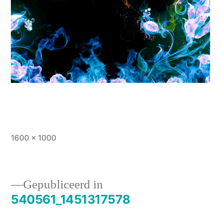
Volledige
1600 × 1000
grootte
Gepubliceerd in
540561_1451317578
Bericht