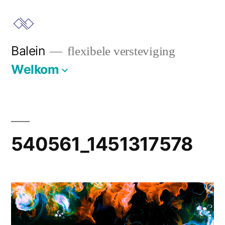
Ga
naar
de
Balein
flexibele versteviging
inhoud
Welkom
540561_1451317578