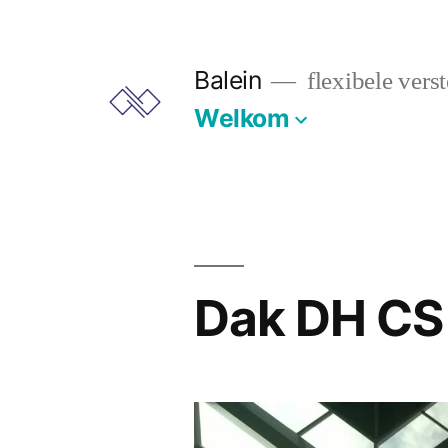
Ga
naar
Balein
flexibele vers
de
Welkom
inhoud
Dak DH CS