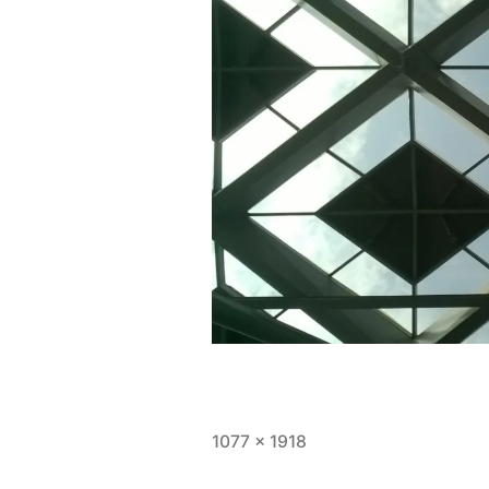
Volledige
1077 × 1918
grootte