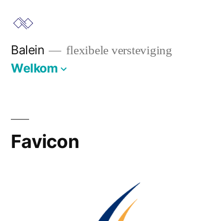
Ga
naar
de
Balein
flexibele versteviging
inhoud
Welkom
Favicon