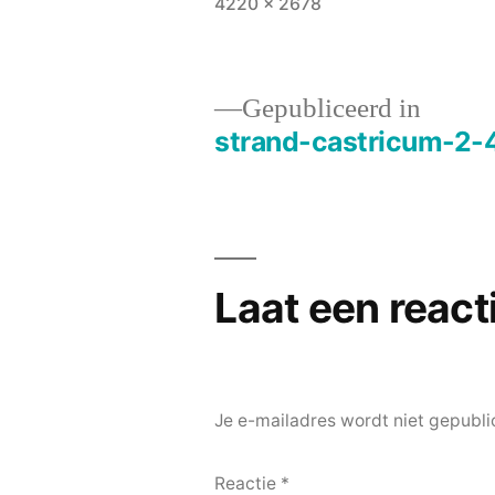
Volledige
4220 × 2678
grootte
Gepubliceerd in
strand-castricum-2
Bericht
navigatie
Laat een react
Je e-mailadres wordt niet gepubli
Reactie
*