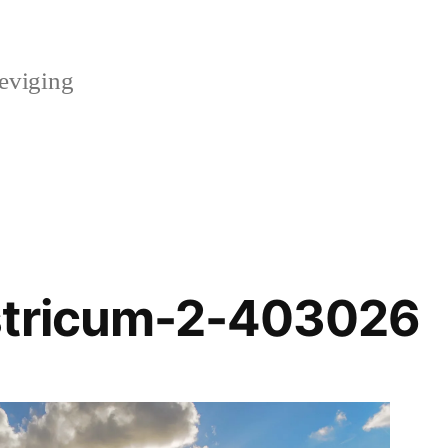
teviging
stricum-2-403026