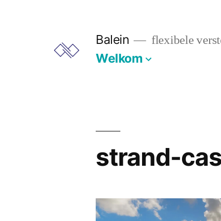
Ga
naar
Balein
flexibele vers
de
Welkom
inhoud
strand-ca